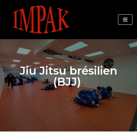
Skip
to
content
Jiu Jitsu brésilien
(BJJ)