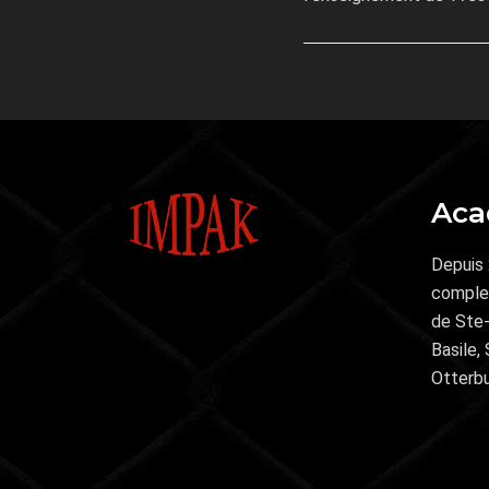
Aca
Depuis 
complet
de Ste-
Basile,
Otterbu